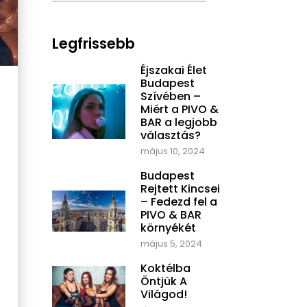
Legfrissebb
Éjszakai Élet
Budapest
Szívében –
Miért a PIVO &
BAR a legjobb
választás?
május 10, 2024
Budapest
Rejtett Kincsei
– Fedezd fel a
PIVO & BAR
környékét
május 5, 2024
Koktélba
Öntjük A
Világod!