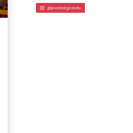
@pivobargozsdu