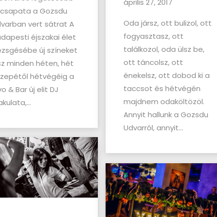
április 27, 2017
 csapata a Gozsdu
Oda jársz, ott bulizol, ott
varban vert sátrat A
fogyasztasz, ott
dapesti éjszakai élet
találkozol, oda ülsz be,
zsgésébe új színeket
ott táncolsz, ott
sz minden héten, hét
énekelsz, ott dobod ki a
zepétől hétvégéig a
taccsot és hétvégén
vo & Bar új elit DJ
majdnem odaköltözöl.
akulata,...
Annyit hallunk a Gozsdu
Udvarról, annyit...