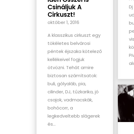
Csináljuk A
Dj
Cirkuszt!
ud
október 1, 2016
bu
pe
A klasszikus cirkuszt egy
vi
tökéletes belvárosi
kö
péntek éjszaka kötelező
Pi
kellékeivel fogjuk
al
ötvözni. Tehát amire
biztosan számítsatok:
buli, gólyaláb, pia,
cilinder, DJ, tűzkarika, jó
csajok, vadmacskák,
bohócorr, a
legkedveltebb slágerek
és...