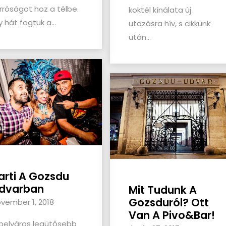
rróságot hoz a télbe.
koktél kínálata új
y hát fogtuk a...
utazásra hív, s cikkünk
után...
nd
3510_n.mp4
arti A Gozsdu
dvarban
Mit Tudunk A
Gozsduról? Ott
vember 1, 2018
Van A Pivo&Bar!
belváros legütősebb