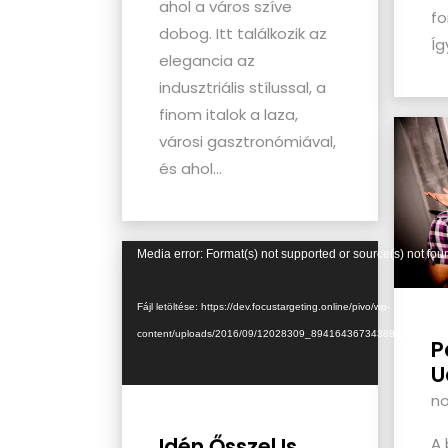
ahol a város szíve
fo
dobog. Itt találkozik az
Íg
elegancia az
indusztriális stílussal, a
finom italok a laza,
városi gasztronómiával,
és ahol...
Videólejátszó
Media error: Format(s) not supported or source(s) not fou
Fájl letöltése: https://dev.focustargeting.online/pivo/wp-
content/uploads/2016/09/12028309_894164367343881_154628
P
U
no
Idén Ősszel Is
A 