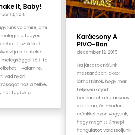
hake It, Baby!
nuár 10, 2016
gytunk valamire, ami
Karácsony A
lmelegíti a fagyos
PIVO-Ban
ombat éjszakákat,
olvasztja a testeket
december 12, 2015
 melegséggel tölti fel
Ha jártatok nálunk
lelkeket – valamire,
mostanában, akkor
i vad nyári
láthattátok, hogy már
rróságot hoz a télbe.
teljesen átjárt
y hát fogtuk a...
bennünket a karácsony
szelleme, és minden
erőnkkel azon vagyunk,
hogy meghitt ünnepi
hangulatot varázsoljunk