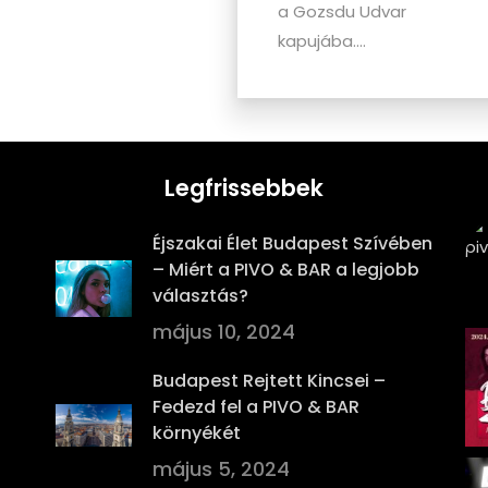
a Gozsdu Udvar
kapujába....
Legfrissebbek
Éjszakai Élet Budapest Szívében
– Miért a PIVO & BAR a legjobb
választás?
május 10, 2024
Budapest Rejtett Kincsei –
Fedezd fel a PIVO & BAR
környékét
május 5, 2024