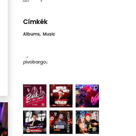
Címkék
Albums
Music
pivobargozsdu