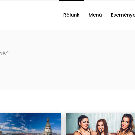
Rólunk
Menü
Esemény
sic"