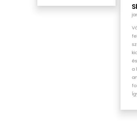
S
ja
Vá
fe
sz
ki
és
a 
am
fo
Íg