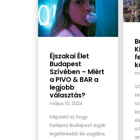
B
K
Éjszakai Élet
f
Budapest
k
Szívében – Miért
má
a PIVO & BAR a
legjobb
Vá
választás?
fe
sz
május 10, 2024
ki
Képzeld el, hogy
és
belépsz Budapest egyik
a 
legélénkebb kis zugába,
am