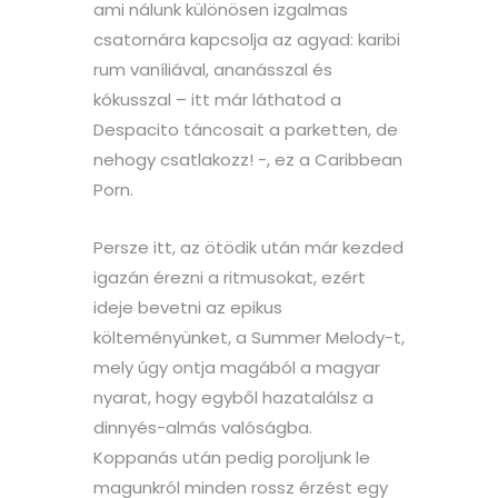
ami nálunk különösen izgalmas
csatornára kapcsolja az agyad: karibi
rum vaníliával, ananásszal és
kókusszal – itt már láthatod a
Despacito táncosait a parketten, de
nehogy csatlakozz! -, ez a Caribbean
Porn.
Persze itt, az ötödik után már kezded
igazán érezni a ritmusokat, ezért
ideje bevetni az epikus
költeményünket, a Summer Melody-t,
mely úgy ontja magából a magyar
nyarat, hogy egyből hazatalálsz a
dinnyés-almás valóságba.
Koppanás után pedig poroljunk le
magunkról minden rossz érzést egy