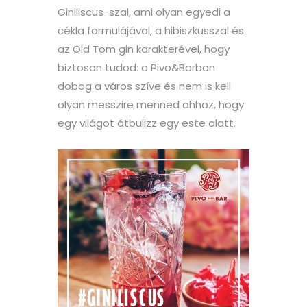
Giniliscus-szal, ami olyan egyedi a
cékla formulájával, a hibiszkusszal és
az Old Tom gin karakterével, hogy
biztosan tudod: a Pivo&Barban
dobog a város szíve és nem is kell
olyan messzire menned ahhoz, hogy
egy világot átbulizz egy este alatt.