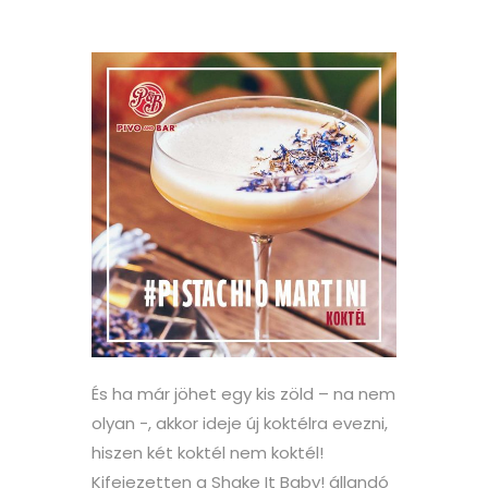
És ha már jöhet egy kis zöld – na nem
olyan -, akkor ideje új koktélra evezni,
hiszen két koktél nem koktél!
Kifejezetten a Shake It Baby! állandó