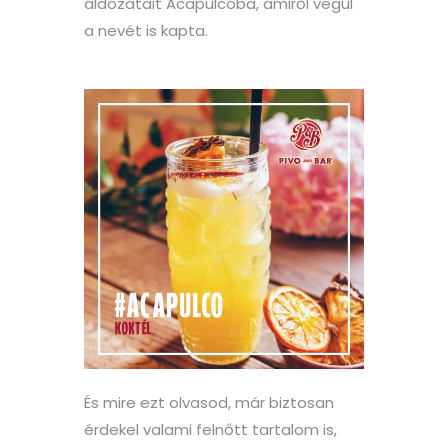
áldozatait Acapulcoba, amiről végül
a nevét is kapta.
És mire ezt olvasod, már biztosan
érdekel valami felnőtt tartalom is,