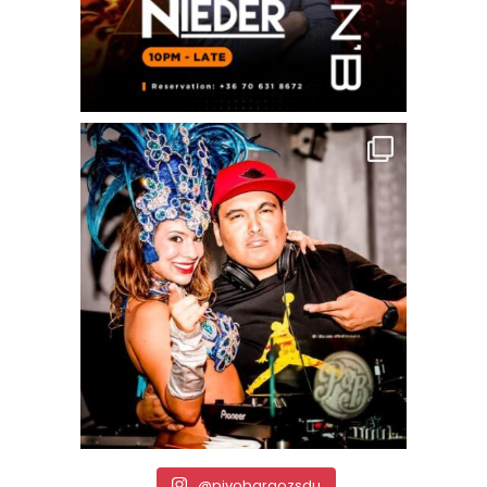
@pivobargozsdu