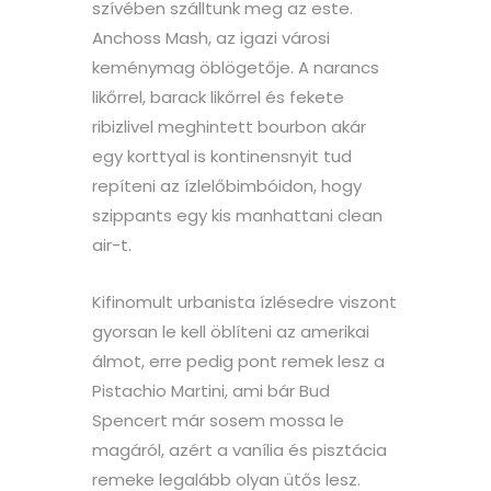
szívében szálltunk meg az este.
Anchoss Mash, az igazi városi
keménymag öblögetője. A narancs
likőrrel, barack likőrrel és fekete
ribizlivel meghintett bourbon akár
egy korttyal is kontinensnyit tud
repíteni az ízlelőbimbóidon, hogy
szippants egy kis manhattani clean
air-t.
Kifinomult urbanista ízlésedre viszont
gyorsan le kell öblíteni az amerikai
álmot, erre pedig pont remek lesz a
Pistachio Martini, ami bár Bud
Spencert már sosem mossa le
magáról, azért a vanília és pisztácia
remeke legalább olyan ütős lesz.