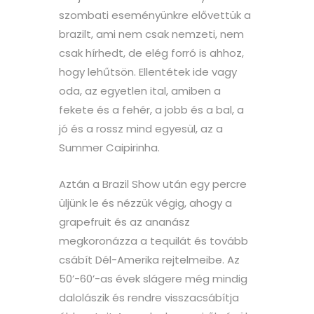
szombati eseményünkre elővettük a
brazilt, ami nem csak nemzeti, nem
csak hírhedt, de elég forró is ahhoz,
hogy lehűtsön. Ellentétek ide vagy
oda, az egyetlen ital, amiben a
fekete és a fehér, a jobb és a bal, a
jó és a rossz mind egyesül, az a
Summer Caipirinha.
Aztán a Brazil Show után egy percre
üljünk le és nézzük végig, ahogy a
grapefruit és az ananász
megkoronázza a tequilát és tovább
csábít Dél-Amerika rejtelmeibe. Az
50’-60’-as évek slágere még mindig
dalolászik és rendre visszacsábítja