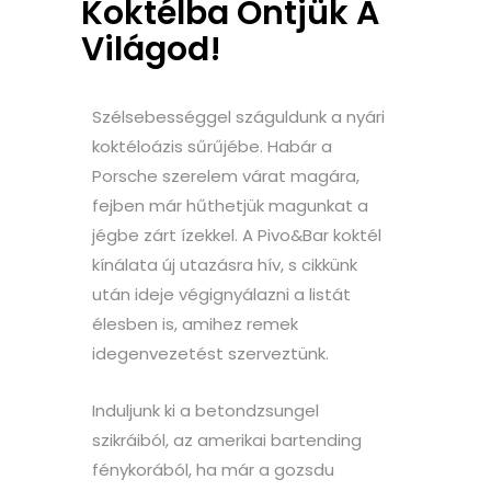
Koktélba Öntjük A
Világod!
Szélsebességgel száguldunk a nyári
koktéloázis sűrűjébe. Habár a
Porsche szerelem várat magára,
fejben már hűthetjük magunkat a
jégbe zárt ízekkel. A Pivo&Bar koktél
kínálata új utazásra hív, s cikkünk
után ideje végignyálazni a listát
élesben is, amihez remek
idegenvezetést szerveztünk.
Induljunk ki a betondzsungel
szikráiból, az amerikai bartending
fénykorából, ha már a gozsdu