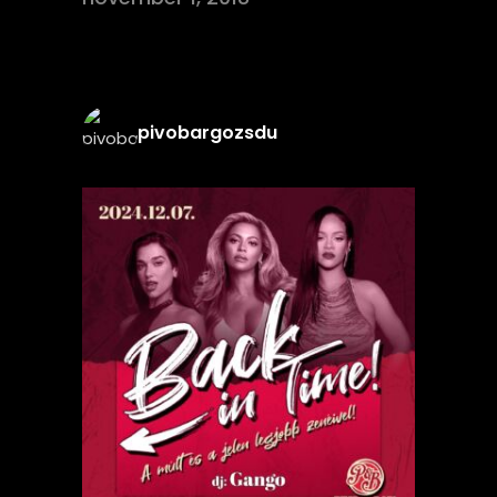
pivobargozsdu