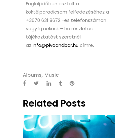
Foglalj időben asztalt a
koktélparadicsom felfedezéséhez a
+3670 631 8672 -es telefonszámon
vagy írj nekünk – ha részletes
tájékoztatást szeretnél –
az
info@pivoandbar.hu
címre.
,
Albums
Music
Related Posts