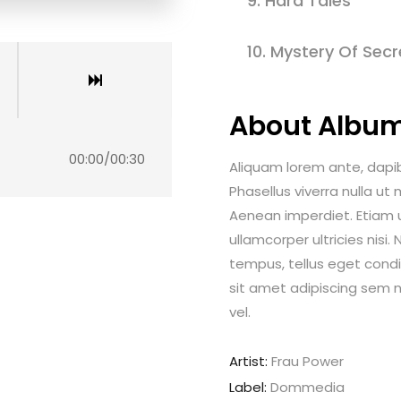
9.
Hard Tales
10.
Mystery Of Secr
About Albu
00:00
/
00:30
Aliquam lorem ante, dapibus
Phasellus viverra nulla ut
Aenean imperdiet. Etiam ul
ullamcorper ultricies nis
tempus, tellus eget con
sit amet adipiscing sem 
vel.
Artist:
Frau Power
Label:
Dommedia