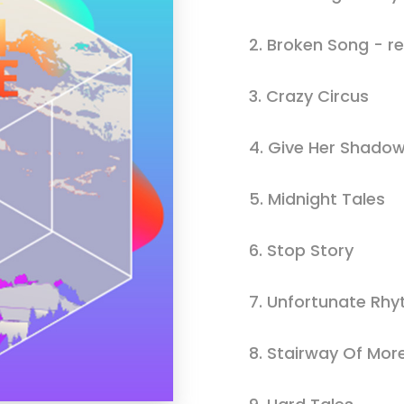
2.
Broken Song - r
3.
Crazy Circus
4.
Give Her Shado
5.
Midnight Tales
6.
Stop Story
7.
Unfortunate Rh
8.
Stairway Of Mor