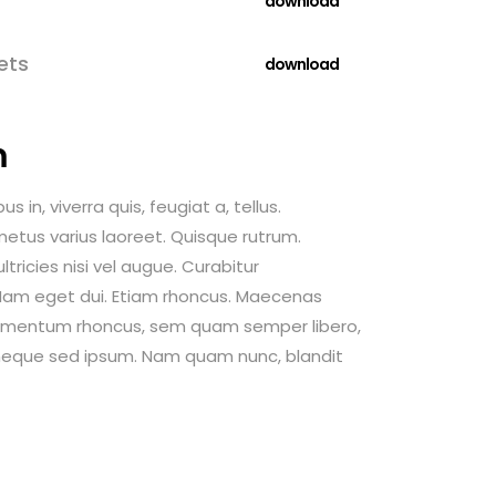
download
ets
download
m
 in, viverra quis, feugiat a, tellus.
 metus varius laoreet. Quisque rutrum.
tricies nisi vel augue. Curabitur
i. Nam eget dui. Etiam rhoncus. Maecenas
dimentum rhoncus, sem quam semper libero,
neque sed ipsum. Nam quam nunc, blandit