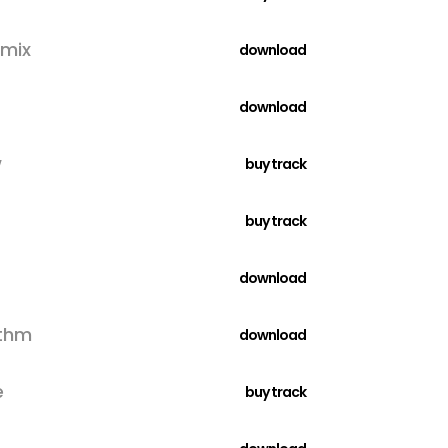
emix
download
download
w
buy track
buy track
download
ythm
download
e
buy track