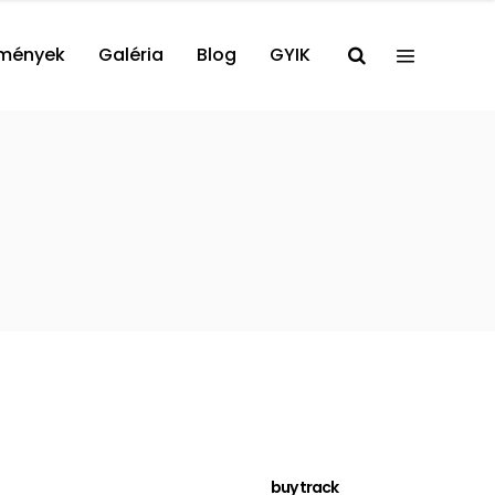
mények
Galéria
Blog
GYIK
buy track