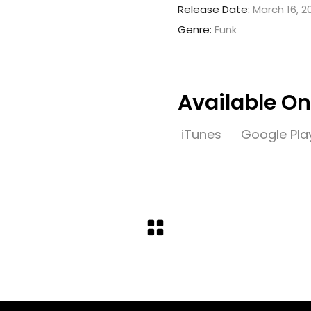
Release Date:
March 16, 2
Genre:
Funk
Available On
iTunes
Google Pla